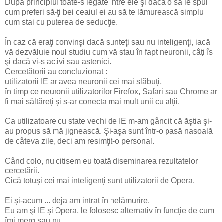
După principiul toate-s legate între ele şi dacă o să le spui
cum preferi să-ţi bei ceaiul ei au să te lămurească simplu
cum stai cu puterea de seducţie.
În caz că eraţi convinşi dacă sunteţi sau nu inteligenţi, iacă
vă dezvăluie noul studiu cum vă stau în fapt neuronii, câţi îs
şi dacă vi-s activi sau astenici.
Cercetătorii au concluzionat :
utilizatorii IE ar avea neuronii cei mai slăbuţi,
în timp ce neuronii utilizatorilor Firefox, Safari sau Chrome ar
fi mai săltăreţi şi s-ar conecta mai mult unii cu alţii.
Ca utilizatoare cu state vechi de IE m-am gândit că ăştia şi-
au propus să mă jignească. Şi-aşa sunt într-o pasă nasoală
de câteva zile, deci am resimţit-o personal.
Când colo, nu citisem eu toată diseminarea rezultatelor
cercetării.
Cică totuşi cei mai inteligenţi sunt utilizatorii de Opera.
Ei şi-acum ... deja am intrat în nelămurire.
Eu am şi IE şi Opera, le folosesc alternativ în funcţie de cum
îmi merg sau nu.