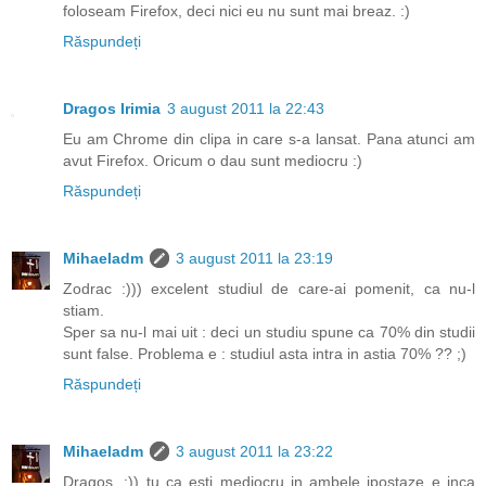
foloseam Firefox, deci nici eu nu sunt mai breaz. :)
Răspundeți
Dragos Irimia
3 august 2011 la 22:43
Eu am Chrome din clipa in care s-a lansat. Pana atunci am
avut Firefox. Oricum o dau sunt mediocru :)
Răspundeți
Mihaeladm
3 august 2011 la 23:19
Zodrac :))) excelent studiul de care-ai pomenit, ca nu-l
stiam.
Sper sa nu-l mai uit : deci un studiu spune ca 70% din studii
sunt false. Problema e : studiul asta intra in astia 70% ?? ;)
Răspundeți
Mihaeladm
3 august 2011 la 23:22
Dragos, :)) tu ca esti mediocru in ambele ipostaze e inca