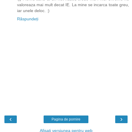
valoreaza mai mult decat IE. La mine se incarca toate greu,
iar unele deloc. :)
Răspundeți
‹
›
Pagina de pornire
Afișați versiunea pentru web